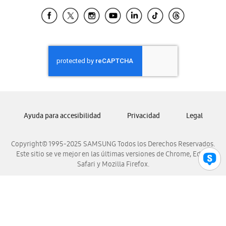
Samsung Ecuador
Samsung El Salvador
Samsung Guatemala
Samsung Honduras
Samsung Nicaragua
Samsung Panamá
Samsung República Dominicana
Samsung Venezuela
Ayuda para accesibilidad
Privacidad
Legal
Copyright© 1995-2025 SAMSUNG Todos los Derechos Reservados.
Este sitio se ve mejor en las últimas versiones de Chrome, Edge,
Safari y Mozilla Firefox.