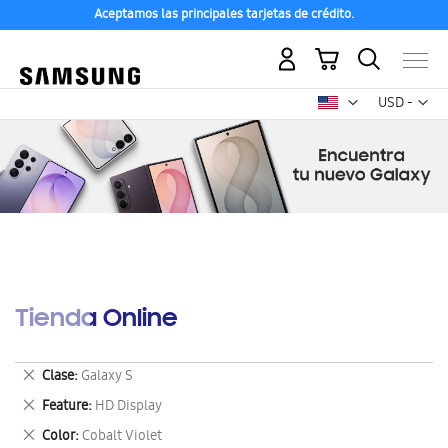
Aceptamos las principales tarjetas de crédito.
Mi carrito
Mon
USD -
dólar
estadounid
Tienda Online
Eliminar
Clase
Galaxy S
este
Eliminar
Feature
HD Display
artículo
este
Eliminar
Color
Cobalt Violet
artículo