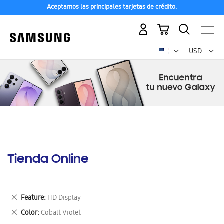
Aceptamos las principales tarjetas de crédito.
Mi carrito
Mon
USD -
dólar
estadounid
Tienda Online
Eliminar
Feature
HD Display
este
Eliminar
Color
Cobalt Violet
artículo
este