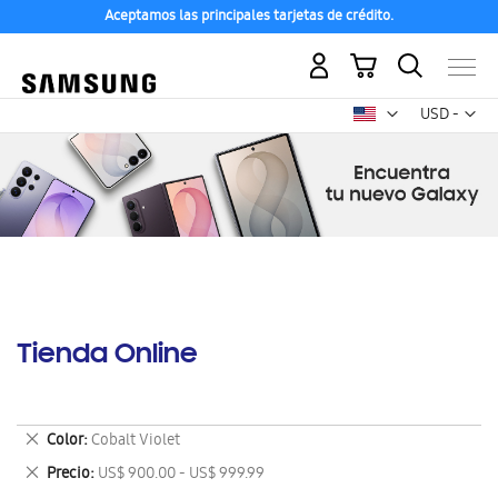
Aceptamos las principales tarjetas de crédito.
Mi carrito
Mon
USD -
dólar
estadounid
Tienda Online
Eliminar
Color
Cobalt Violet
este
Eliminar
Precio
US$ 900.00 - US$ 999.99
artículo
este