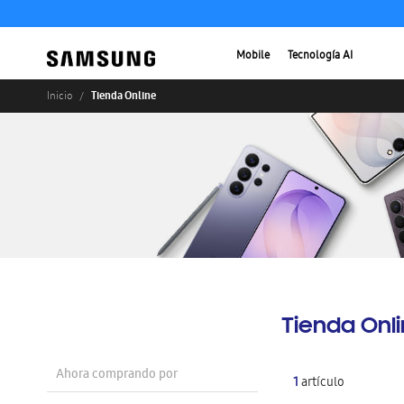
Mobile
Tecnología AI
Tienda Online
Inicio
Tienda Onl
Ahora comprando por
1
artículo