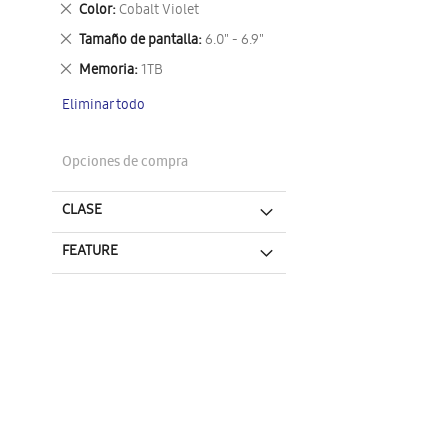
Eliminar
Color
Cobalt Violet
este
Eliminar
Tamaño de pantalla
6.0" - 6.9"
artículo
este
Eliminar
Memoria
1TB
artículo
este
Eliminar todo
artículo
Opciones de compra
CLASE
FEATURE