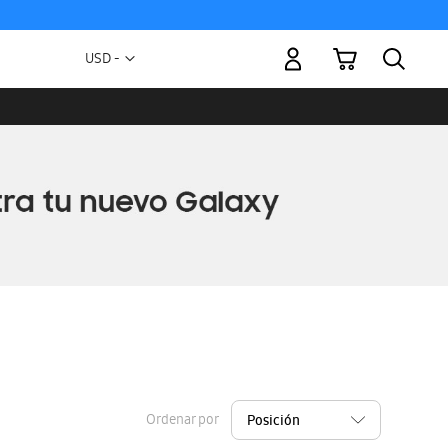
Mi carrito
Moneda
USD -
dólar
estadounidense
Ordenar por