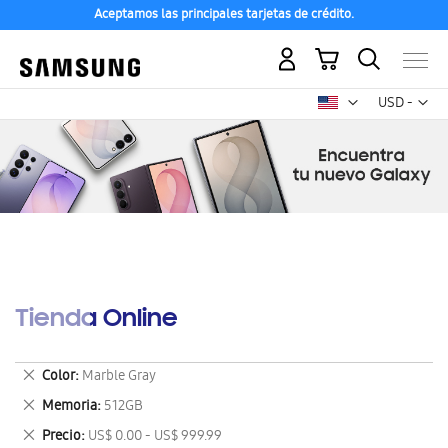
Aceptamos las principales tarjetas de crédito.
Mi carrito
Mon
USD -
dólar
estadounid
Tienda Online
Eliminar
Color
Marble Gray
este
Eliminar
Memoria
512GB
artículo
este
Eliminar
Precio
US$ 0.00 - US$ 999.99
artículo