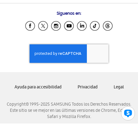
Preguntas Frecuentes
Samsung Costa Rica
Síguenos en:
Samsung Ecuador
Samsung El Salvador
Samsung Guatemala
Samsung Honduras
Samsung Nicaragua
Samsung Panamá
Samsung República Dominicana
Samsung Venezuela
Ayuda para accesibilidad
Privacidad
Legal
Copyright© 1995-2025 SAMSUNG Todos los Derechos Reservados.
Este sitio se ve mejor en las últimas versiones de Chrome, Edge,
Safari y Mozilla Firefox.