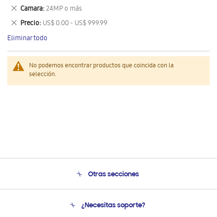
este
Eliminar
Camara
24MP o más
artículo
este
Eliminar
Precio
US$ 0.00 - US$ 999.99
artículo
este
Eliminar todo
artículo
No podemos encontrar productos que coincida con la
selección.
Otras secciones
Conócenos
¿Necesitas soporte?
Soporte