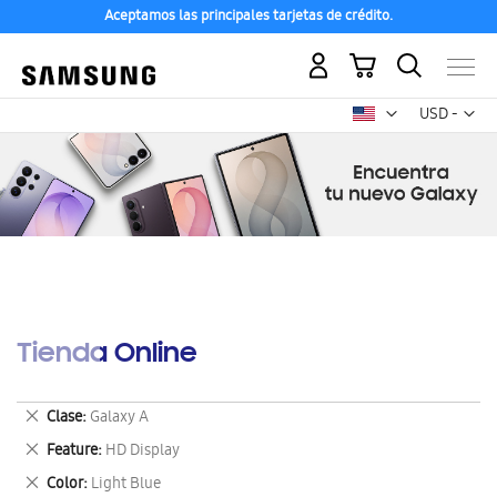
Aceptamos las principales tarjetas de crédito.
Mi carrito
Mon
USD -
dólar
estadounid
Tienda Online
Eliminar
Clase
Galaxy A
este
Eliminar
Feature
HD Display
artículo
este
Eliminar
Color
Light Blue
artículo