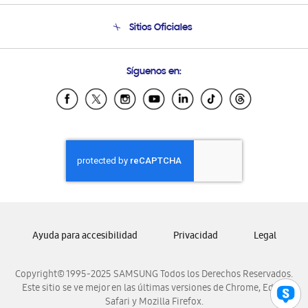
Seguimiento de tu pedido
Soporte telefónico
Sitios Oficiales
Condiciones de Compra
Soporte vía eMail
Preguntas Frecuentes
Samsung Costa Rica
Síguenos en:
Samsung Ecuador
Samsung El Salvador
Samsung Guatemala
Samsung Honduras
Samsung Nicaragua
Samsung Panamá
Samsung República Dominicana
Samsung Venezuela
Ayuda para accesibilidad
Privacidad
Legal
Copyright© 1995-2025 SAMSUNG Todos los Derechos Reservados.
Este sitio se ve mejor en las últimas versiones de Chrome, Edge,
Safari y Mozilla Firefox.