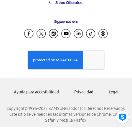
Sitios Oficiales
Condiciones de Compra
Soporte vía eMail
Preguntas Frecuentes
Samsung Costa Rica
Síguenos en:
Samsung Ecuador
Samsung El Salvador
Samsung Guatemala
Samsung Honduras
Samsung Nicaragua
Samsung Panamá
Samsung República Dominicana
Samsung Venezuela
Ayuda para accesibilidad
Privacidad
Legal
Copyright© 1995-2025 SAMSUNG Todos los Derechos Reservados.
Este sitio se ve mejor en las últimas versiones de Chrome, Edge,
Safari y Mozilla Firefox.