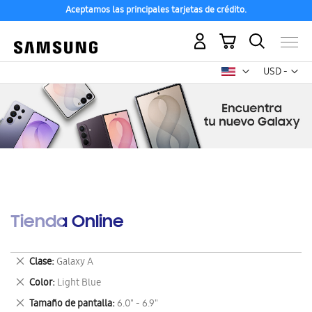
Aceptamos las principales tarjetas de crédito.
Mi carrito
Mon
USD -
dólar
estadounid
Tienda Online
Eliminar
Clase
Galaxy A
este
Eliminar
Color
Light Blue
artículo
este
Eliminar
Tamaño de pantalla
6.0" - 6.9"
artículo