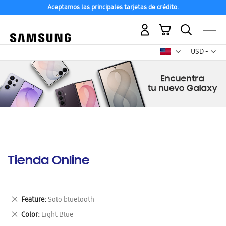
Aceptamos las principales tarjetas de crédito.
Mi carrito
Mon
USD -
dólar
estadounid
Tienda Online
Eliminar
Feature
Solo bluetooth
este
Eliminar
Color
Light Blue
artículo
este