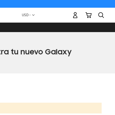
Mi carrito
Moneda
USD -
dólar
estadounidense