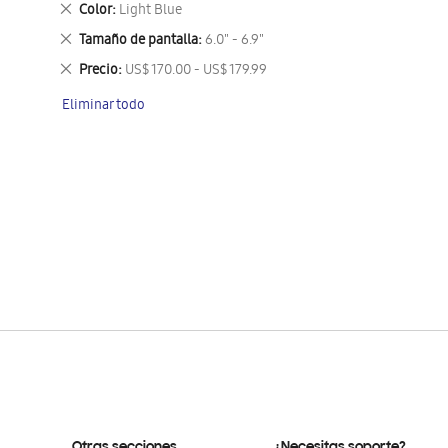
Eliminar
Color
Light Blue
este
Eliminar
Tamaño de pantalla
6.0" - 6.9"
artículo
este
Eliminar
Precio
US$ 170.00 - US$ 179.99
artículo
este
Eliminar todo
artículo
Otras secciones
¿Necesitas soporte?