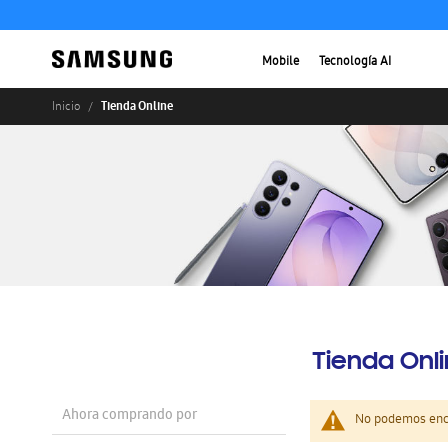
Mobile
Tecnología AI
Tienda Online
Inicio
Tienda Onl
Ahora comprando por
No podemos enco