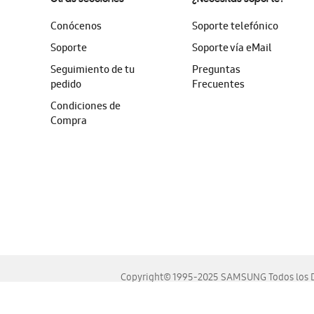
Conócenos
Soporte telefónico
Soporte
Soporte vía eMail
Seguimiento de tu
Preguntas
pedido
Frecuentes
Condiciones de
Compra
Copyright© 1995-2025 SAMSUNG Todos los D
Este sitio se ve mejor en las últimas versiones de Chrome