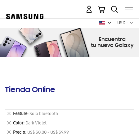
Mi carrito
Mon
USD -
dólar
estadounid
Tienda Online
Eliminar
Feature
Solo bluetooth
este
Eliminar
Color
Dark Violet
artículo
este
Eliminar
Precio
US$ 30.00 - US$ 39.99
artículo
este