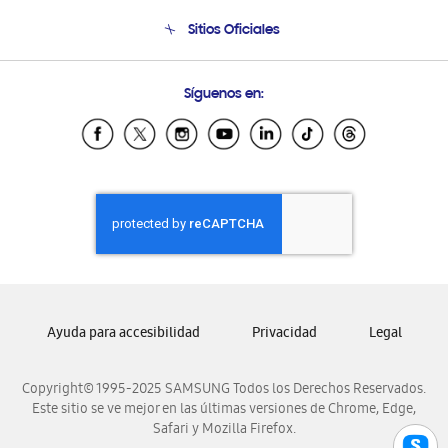
Seguimiento de tu pedido
Soporte telefónico
Sitios Oficiales
Condiciones de Compra
Soporte vía eMail
Preguntas Frecuentes
Samsung Costa Rica
Síguenos en:
Samsung Ecuador
Samsung El Salvador
Samsung Guatemala
Samsung Honduras
Samsung Nicaragua
Samsung Panamá
Samsung República Dominicana
Samsung Venezuela
Ayuda para accesibilidad
Privacidad
Legal
Copyright© 1995-2025 SAMSUNG Todos los Derechos Reservados.
Este sitio se ve mejor en las últimas versiones de Chrome, Edge,
Safari y Mozilla Firefox.