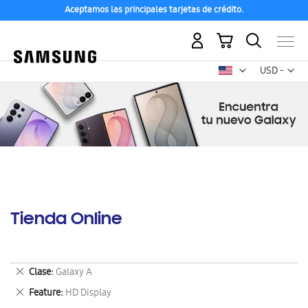
Aceptamos las principales tarjetas de crédito.
Mi carrito
Mon
USD -
dólar
estadounid
Tienda Online
Eliminar
Clase
Galaxy A
este
Eliminar
Feature
HD Display
artículo
este