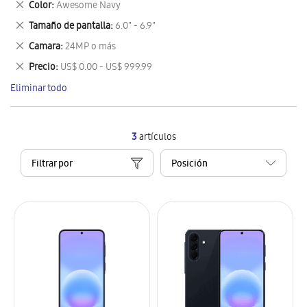
Eliminar
Color
Awesome Navy
artículo
este
Eliminar
Tamaño de pantalla
6.0" - 6.9"
artículo
este
Eliminar
Camara
24MP o más
artículo
este
Eliminar
Precio
US$ 0.00 - US$ 999.99
artículo
este
Eliminar todo
artículo
3
artículos
Filtrar por