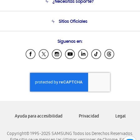
¿Necesitas soporte?
Soporte
Seguimiento de tu pedido
Soporte telefónico
Sitios Oficiales
Condiciones de Compra
Soporte vía eMail
Preguntas Frecuentes
Samsung Costa Rica
Síguenos en:
Samsung Ecuador
Samsung El Salvador
Samsung Guatemala
Samsung Honduras
Samsung Nicaragua
Samsung Panamá
Samsung República Dominicana
Samsung Venezuela
Ayuda para accesibilidad
Privacidad
Legal
Copyright© 1995-2025 SAMSUNG Todos los Derechos Reservados.