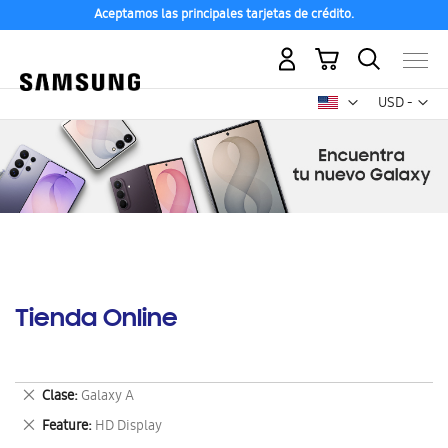
Aceptamos las principales tarjetas de crédito.
Mi carrito
Mon
USD -
dólar
estadounid
Tienda Online
Eliminar
Clase
Galaxy A
este
Eliminar
Feature
HD Display
artículo
este