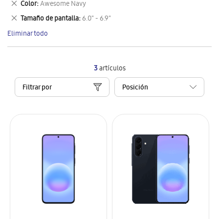
Eliminar
Color
Awesome Navy
artículo
este
Eliminar
Tamaño de pantalla
6.0" - 6.9"
artículo
este
Eliminar todo
artículo
3
artículos
Filtrar por