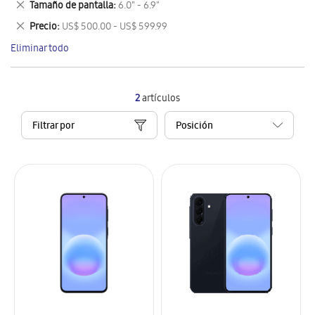
Eliminar
Tamaño de pantalla
6.0" - 6.9"
artículo
este
Eliminar
Precio
US$ 500.00 - US$ 599.99
artículo
este
Eliminar todo
artículo
2
artículos
Filtrar por