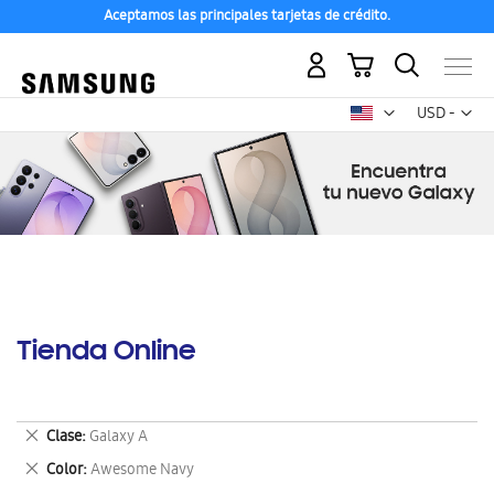
Aceptamos las principales tarjetas de crédito.
Mi carrito
Mon
USD -
dólar
estadounid
Tienda Online
Eliminar
Clase
Galaxy A
este
Eliminar
Color
Awesome Navy
artículo
este