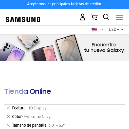
Aceptamos las principales tarjetas de crédito.
Mi carrito
Mon
USD -
dólar
estadounid
Tienda Online
Eliminar
Feature
HD Display
este
Eliminar
Color
Awesome Navy
artículo
este
Eliminar
Tamaño de pantalla
6.0" - 6.9"
artículo