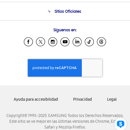
Seguimiento de tu pedido
Soporte telefónico
Sitios Oficiales
Condiciones de Compra
Soporte vía eMail
Preguntas Frecuentes
Samsung Costa Rica
Síguenos en:
Samsung Ecuador
Samsung El Salvador
Samsung Guatemala
Samsung Honduras
Samsung Nicaragua
Samsung Panamá
Samsung República Dominicana
Samsung Venezuela
Ayuda para accesibilidad
Privacidad
Legal
Copyright© 1995-2025 SAMSUNG Todos los Derechos Reservados.
Este sitio se ve mejor en las últimas versiones de Chrome, Edge,
Safari y Mozilla Firefox.