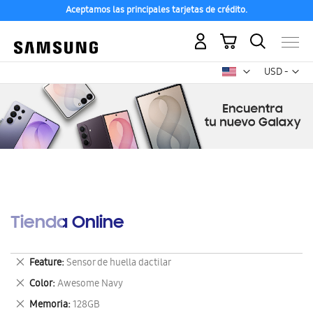
Aceptamos las principales tarjetas de crédito.
Mi carrito
Mon
USD -
dólar
estadounid
Tienda Online
Eliminar
Feature
Sensor de huella dactilar
este
Eliminar
Color
Awesome Navy
artículo
este
Eliminar
Memoria
128GB
artículo