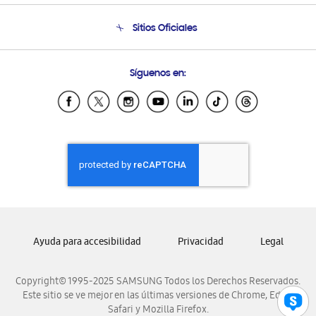
Seguimiento de tu pedido
Soporte telefónico
Sitios Oficiales
Condiciones de Compra
Soporte vía eMail
Preguntas Frecuentes
Samsung Costa Rica
Síguenos en:
Samsung Ecuador
Samsung El Salvador
Samsung Guatemala
Samsung Honduras
Samsung Nicaragua
Samsung Panamá
Samsung República Dominicana
Samsung Venezuela
Ayuda para accesibilidad
Privacidad
Legal
Copyright© 1995-2025 SAMSUNG Todos los Derechos Reservados.
Este sitio se ve mejor en las últimas versiones de Chrome, Edge,
Safari y Mozilla Firefox.