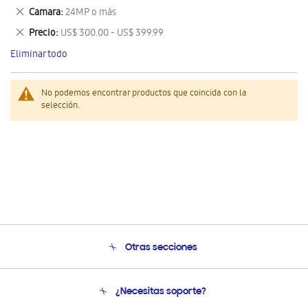
este
Eliminar
Camara
24MP o más
artículo
este
Eliminar
Precio
US$ 300.00 - US$ 399.99
artículo
este
Eliminar todo
artículo
No podemos encontrar productos que coincida con la
selección.
Otras secciones
Conócenos
¿Necesitas soporte?
Soporte