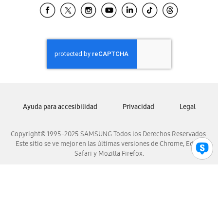
Samsung El Salvador
Samsung Guatemala
Samsung Honduras
Samsung Nicaragua
Samsung Panamá
Samsung República Dominicana
Samsung Venezuela
Ayuda para accesibilidad
Privacidad
Legal
Copyright© 1995-2025 SAMSUNG Todos los Derechos Reservados.
Este sitio se ve mejor en las últimas versiones de Chrome, Edge,
Safari y Mozilla Firefox.