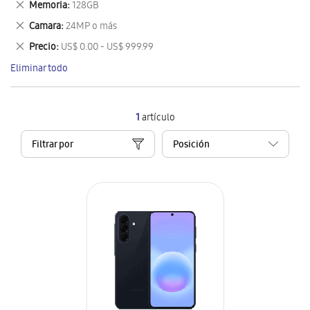
Eliminar
Memoria
128GB
artículo
este
Eliminar
Camara
24MP o más
artículo
este
Eliminar
Precio
US$ 0.00 - US$ 999.99
artículo
este
Eliminar todo
artículo
1
artículo
Filtrar por