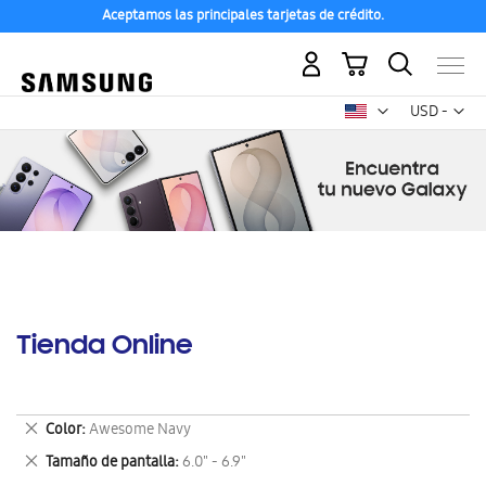
Aceptamos las principales tarjetas de crédito.
Mi carrito
Mon
USD -
dólar
estadounid
Tienda Online
Eliminar
Color
Awesome Navy
este
Eliminar
Tamaño de pantalla
6.0" - 6.9"
artículo
este