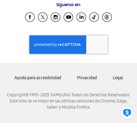
Síguenos en:
Samsung Ecuador
Samsung El Salvador
Samsung Guatemala
Samsung Honduras
Samsung Nicaragua
Samsung Panamá
Samsung República Dominicana
Samsung Venezuela
Ayuda para accesibilidad
Privacidad
Legal
Copyright© 1995-2025 SAMSUNG Todos los Derechos Reservados.
Este sitio se ve mejor en las últimas versiones de Chrome, Edge,
Safari y Mozilla Firefox.