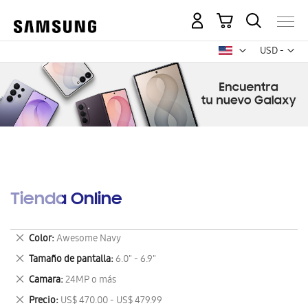
Mi carrito
Mon
USD -
dólar
estadounid
Tienda Online
Eliminar
Color
Awesome Navy
este
Eliminar
Tamaño de pantalla
6.0" - 6.9"
artículo
este
Eliminar
Camara
24MP o más
artículo
este
Eliminar
Precio
US$ 470.00 - US$ 479.99
artículo