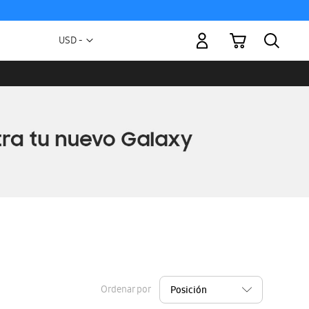
Mi carrito
Moneda
USD -
dólar
estadounidense
Ordenar por