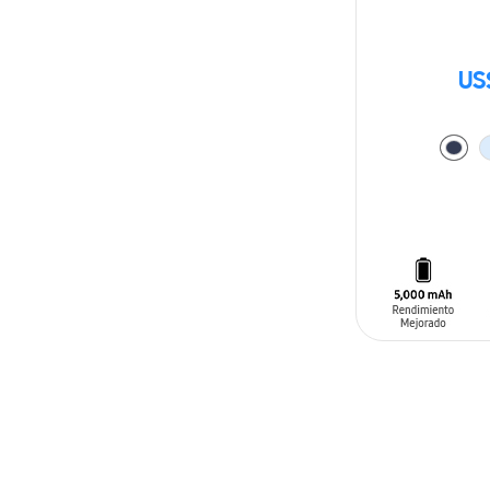
US
AÑADIR AL C