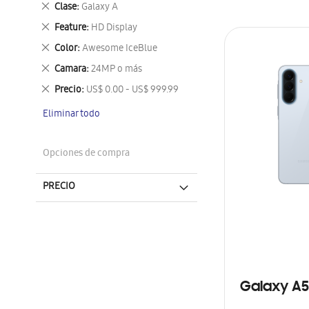
Eliminar
Clase
Galaxy A
este
Eliminar
Feature
HD Display
artículo
este
Eliminar
Color
Awesome IceBlue
artículo
este
Eliminar
Camara
24MP o más
artículo
este
Eliminar
Precio
US$ 0.00 - US$ 999.99
artículo
este
Eliminar todo
artículo
Opciones de compra
PRECIO
Galaxy A5