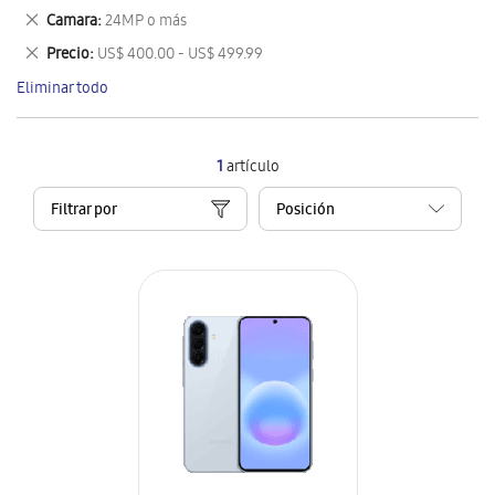
este
Eliminar
Camara
24MP o más
artículo
este
Eliminar
Precio
US$ 400.00 - US$ 499.99
artículo
este
Eliminar todo
artículo
1
artículo
Filtrar por