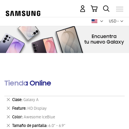
Mi carrito
Mon
USD -
dólar
estadounid
Tienda Online
Eliminar
Clase
Galaxy A
este
Eliminar
Feature
HD Display
artículo
este
Eliminar
Color
Awesome IceBlue
artículo
este
Eliminar
Tamaño de pantalla
6.0" - 6.9"
artículo