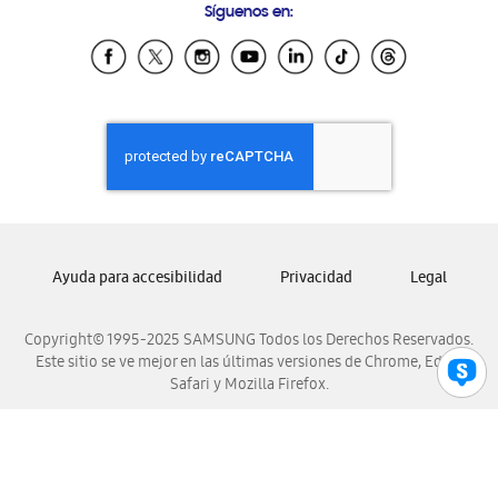
Síguenos en:
Samsung Ecuador
Samsung El Salvador
Samsung Guatemala
Samsung Honduras
Samsung Nicaragua
Samsung Panamá
Samsung República Dominicana
Samsung Venezuela
Ayuda para accesibilidad
Privacidad
Legal
Copyright© 1995-2025 SAMSUNG Todos los Derechos Reservados.
Este sitio se ve mejor en las últimas versiones de Chrome, Edge,
Safari y Mozilla Firefox.