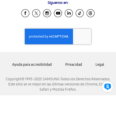
Síguenos en:
Samsung Ecuador
Samsung El Salvador
Samsung Guatemala
Samsung Honduras
Samsung Nicaragua
Samsung Panamá
Samsung República Dominicana
Samsung Venezuela
Ayuda para accesibilidad
Privacidad
Legal
Copyright© 1995-2025 SAMSUNG Todos los Derechos Reservados.
Este sitio se ve mejor en las últimas versiones de Chrome, Edge,
Safari y Mozilla Firefox.