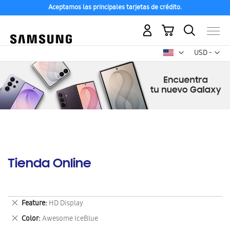
Aceptamos las principales tarjetas de crédito.
Mi carrito
Mon
USD -
dólar
estadounid
Tienda Online
Eliminar
Feature
HD Display
este
Eliminar
Color
Awesome IceBlue
artículo
este