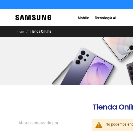
Mobile
Tecnología AI
Tienda Online
Inicio
Tienda Onl
Ahora comprando por
No podemos enco