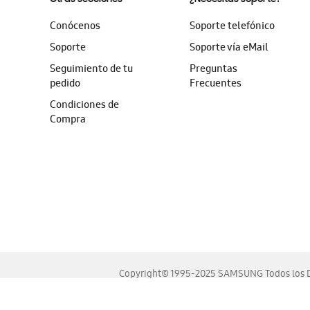
Conócenos
Soporte telefónico
Soporte
Soporte vía eMail
Seguimiento de tu
Preguntas
pedido
Frecuentes
Condiciones de
Compra
Copyright© 1995-2025 SAMSUNG Todos los D
Este sitio se ve mejor en las últimas versiones de Chrome