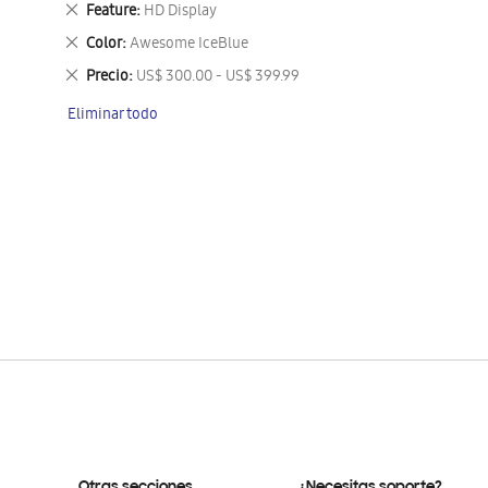
Eliminar
Feature
HD Display
este
Eliminar
Color
Awesome IceBlue
artículo
este
Eliminar
Precio
US$ 300.00 - US$ 399.99
artículo
este
Eliminar todo
artículo
Otras secciones
¿Necesitas soporte?