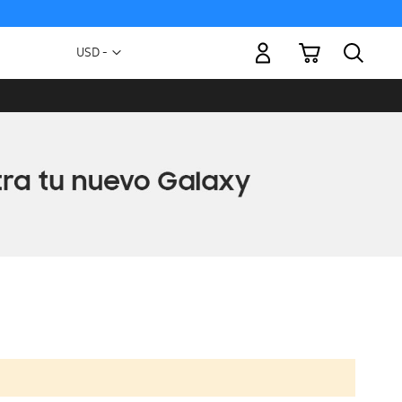
Mi carrito
Moneda
USD -
dólar
estadounidense