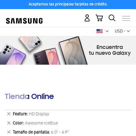
Aceptamos las principales tarjetas de crédito.
Mi carrito
Mon
USD -
dólar
estadounid
Tienda Online
Eliminar
Feature
HD Display
este
Eliminar
Color
Awesome IceBlue
artículo
este
Eliminar
Tamaño de pantalla
6.0" - 6.9"
artículo