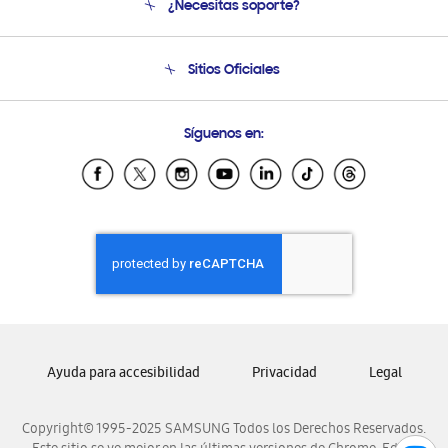
¿Necesitas soporte?
Soporte
Seguimiento de tu pedido
Soporte telefónico
Sitios Oficiales
Condiciones de Compra
Soporte vía eMail
Preguntas Frecuentes
Samsung Costa Rica
Síguenos en:
Samsung Ecuador
Samsung El Salvador
Samsung Guatemala
Samsung Honduras
Samsung Nicaragua
Samsung Panamá
Samsung República Dominicana
Samsung Venezuela
Ayuda para accesibilidad
Privacidad
Legal
Copyright© 1995-2025 SAMSUNG Todos los Derechos Reservados.