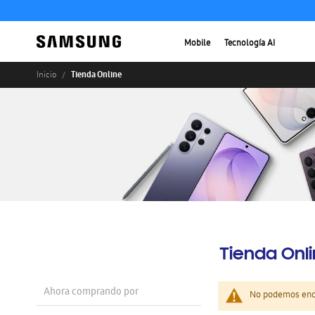
Mobile
Tecnología AI
Tienda Online
Inicio
Tienda Onl
Ahora comprando por
No podemos enco