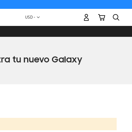
Mi carrito
Moneda
USD -
dólar
estadounidense