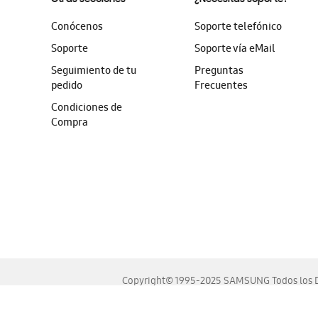
Conócenos
Soporte telefónico
Soporte
Soporte vía eMail
Seguimiento de tu
Preguntas
pedido
Frecuentes
Condiciones de
Compra
Copyright© 1995-2025 SAMSUNG Todos los D
Este sitio se ve mejor en las últimas versiones de Chrome