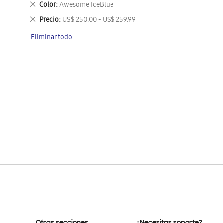
Eliminar
Color
Awesome IceBlue
este
Eliminar
Precio
US$ 250.00 - US$ 259.99
artículo
este
Eliminar todo
artículo
Otras secciones
¿Necesitas soporte?