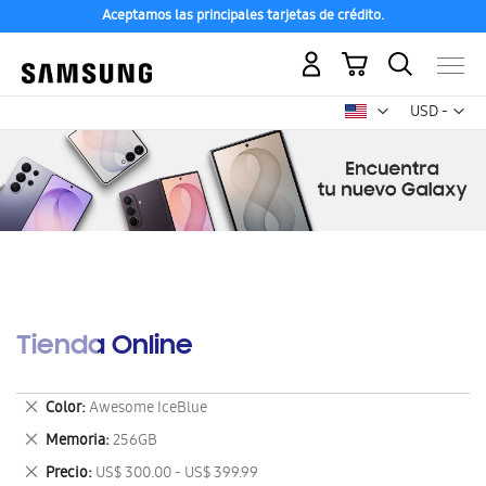
Aceptamos las principales tarjetas de crédito.
Mi carrito
Mon
USD -
dólar
estadounid
Tienda Online
Eliminar
Color
Awesome IceBlue
este
Eliminar
Memoria
256GB
artículo
este
Eliminar
Precio
US$ 300.00 - US$ 399.99
artículo