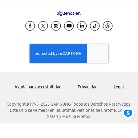
Preguntas Frecuentes
Samsung Costa Rica
Síguenos en:
Samsung Ecuador
Samsung El Salvador
Samsung Guatemala
Samsung Honduras
Samsung Nicaragua
Samsung Panamá
Samsung República Dominicana
Samsung Venezuela
Ayuda para accesibilidad
Privacidad
Legal
Copyright© 1995-2025 SAMSUNG Todos los Derechos Reservados.
Este sitio se ve mejor en las últimas versiones de Chrome, Edge,
Safari y Mozilla Firefox.