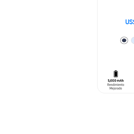
US
AÑADIR AL C