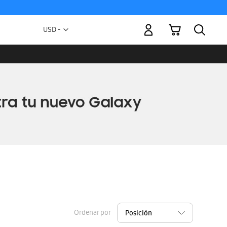
Mi carrito
Moneda
USD -
dólar
estadounidense
Ordenar por