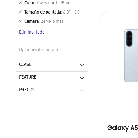
Eliminar
Color
Awesome IceBlue
este
Eliminar
Tamaño de pantalla
6.0" - 6.9"
artículo
este
Eliminar
Camara
24MP o más
artículo
este
Eliminar todo
artículo
Opciones de compra
CLASE
FEATURE
PRECIO
Galaxy A5