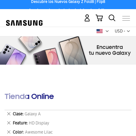
Aceptamos las principales tarjetas de crédito.
Mi carrito
Mon
USD -
dólar
estadounid
Tienda Online
Eliminar
Clase
Galaxy A
este
Eliminar
Feature
HD Display
artículo
este
Eliminar
Color
Awesome Lilac
artículo