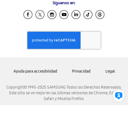
Síguenos en:
Samsung Ecuador
Samsung El Salvador
Samsung Guatemala
Samsung Honduras
Samsung Nicaragua
Samsung Panamá
Samsung República Dominicana
Samsung Venezuela
Ayuda para accesibilidad
Privacidad
Legal
Copyright© 1995-2025 SAMSUNG Todos los Derechos Reservados.
Este sitio se ve mejor en las últimas versiones de Chrome, Edge,
Safari y Mozilla Firefox.