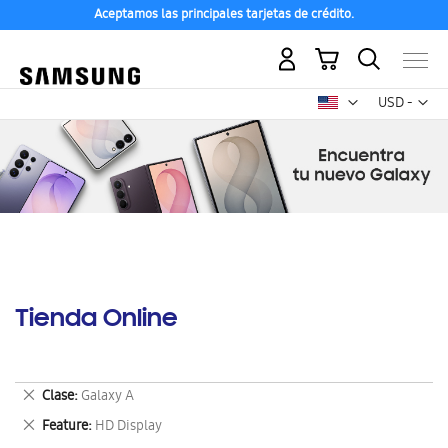
Aceptamos las principales tarjetas de crédito.
Mi carrito
Mon
USD -
dólar
estadounid
Tienda Online
Eliminar
Clase
Galaxy A
este
Eliminar
Feature
HD Display
artículo
este