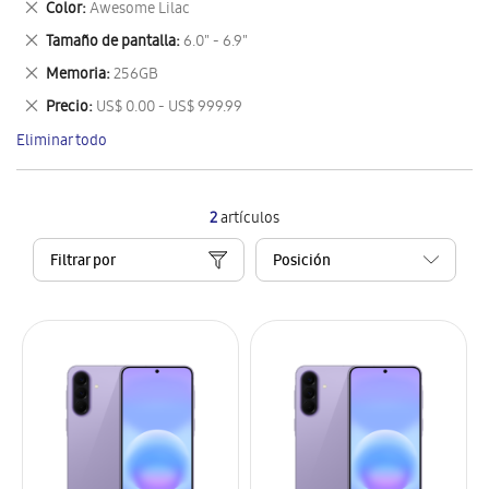
Eliminar
Color
Awesome Lilac
artículo
este
Eliminar
Tamaño de pantalla
6.0" - 6.9"
artículo
este
Eliminar
Memoria
256GB
artículo
este
Eliminar
Precio
US$ 0.00 - US$ 999.99
artículo
este
Eliminar todo
artículo
2
artículos
Filtrar por