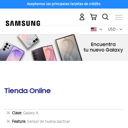
Aceptamos las principales tarjetas de crédito.
Mi carrito
Mon
USD -
dólar
estadounid
Tienda Online
Eliminar
Clase
Galaxy A
este
Eliminar
Feature
Sensor de huella dactilar
artículo
este