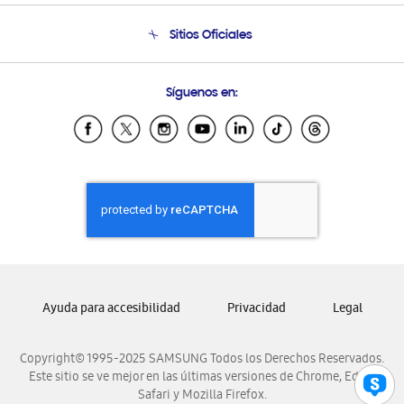
Seguimiento de tu pedido
Soporte telefónico
Sitios Oficiales
Condiciones de Compra
Soporte vía eMail
Preguntas Frecuentes
Samsung Costa Rica
Síguenos en:
Samsung Ecuador
Samsung El Salvador
Samsung Guatemala
Samsung Honduras
Samsung Nicaragua
Samsung Panamá
Samsung República Dominicana
Samsung Venezuela
Ayuda para accesibilidad
Privacidad
Legal
Copyright© 1995-2025 SAMSUNG Todos los Derechos Reservados.
Este sitio se ve mejor en las últimas versiones de Chrome, Edge,
Safari y Mozilla Firefox.