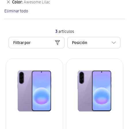
Eliminar
Color
Awesome Lilac
artículo
este
Eliminar todo
artículo
3
artículos
Filtrar por