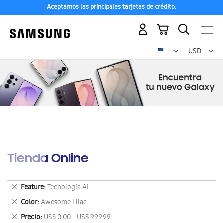
Aceptamos las principales tarjetas de crédito.
Mi carrito
Mon
USD -
dólar
estadounid
Tienda Online
Eliminar
Feature
Tecnología AI
este
Eliminar
Color
Awesome Lilac
artículo
este
Eliminar
Precio
US$ 0.00 - US$ 999.99
artículo