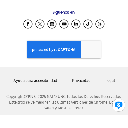
Preguntas Frecuentes
Samsung Costa Rica
Síguenos en:
Samsung Ecuador
Samsung El Salvador
Samsung Guatemala
Samsung Honduras
Samsung Nicaragua
Samsung Panamá
Samsung República Dominicana
Samsung Venezuela
Ayuda para accesibilidad
Privacidad
Legal
Copyright© 1995-2025 SAMSUNG Todos los Derechos Reservados.
Este sitio se ve mejor en las últimas versiones de Chrome, Edge,
Safari y Mozilla Firefox.