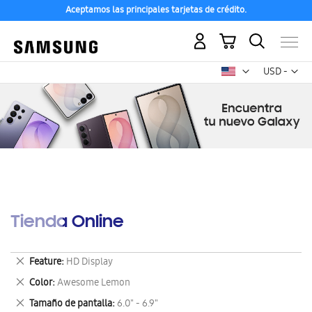
Aceptamos las principales tarjetas de crédito.
Mi carrito
Mon
USD -
dólar
estadounid
Tienda Online
Eliminar
Feature
HD Display
este
Eliminar
Color
Awesome Lemon
artículo
este
Eliminar
Tamaño de pantalla
6.0" - 6.9"
artículo