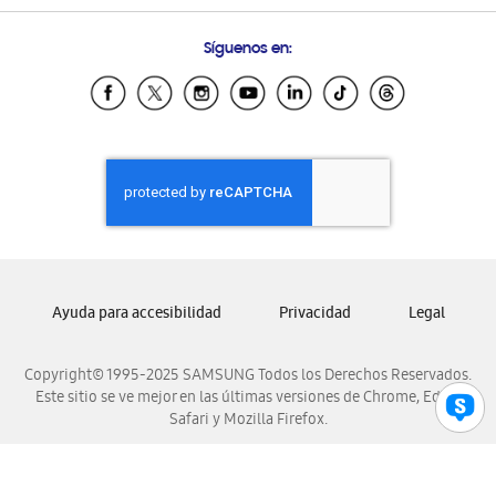
Preguntas Frecuentes
Samsung Costa Rica
Síguenos en:
Samsung Ecuador
Samsung El Salvador
Samsung Guatemala
Samsung Honduras
Samsung Nicaragua
Samsung Panamá
Samsung República Dominicana
Samsung Venezuela
Ayuda para accesibilidad
Privacidad
Legal
Copyright© 1995-2025 SAMSUNG Todos los Derechos Reservados.
Este sitio se ve mejor en las últimas versiones de Chrome, Edge,
Safari y Mozilla Firefox.