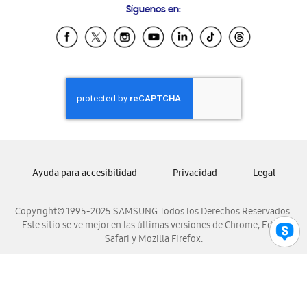
Síguenos en:
Samsung Ecuador
Samsung El Salvador
Samsung Guatemala
Samsung Honduras
Samsung Nicaragua
Samsung Panamá
Samsung República Dominicana
Samsung Venezuela
Ayuda para accesibilidad
Privacidad
Legal
Copyright© 1995-2025 SAMSUNG Todos los Derechos Reservados.
Este sitio se ve mejor en las últimas versiones de Chrome, Edge,
Safari y Mozilla Firefox.