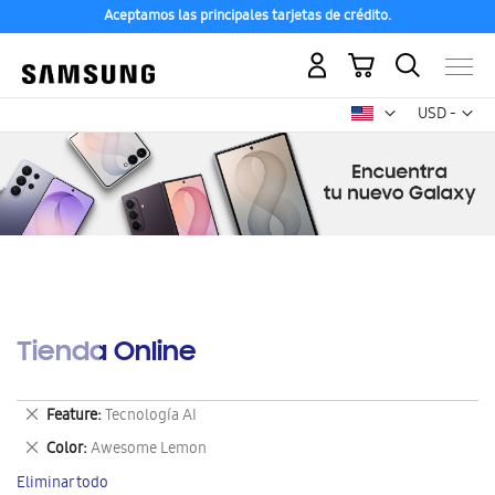
Aceptamos las principales tarjetas de crédito.
Mi carrito
Mon
USD -
dólar
estadounid
Tienda Online
Eliminar
Feature
Tecnología AI
este
Eliminar
Color
Awesome Lemon
artículo
este
Eliminar todo
artículo