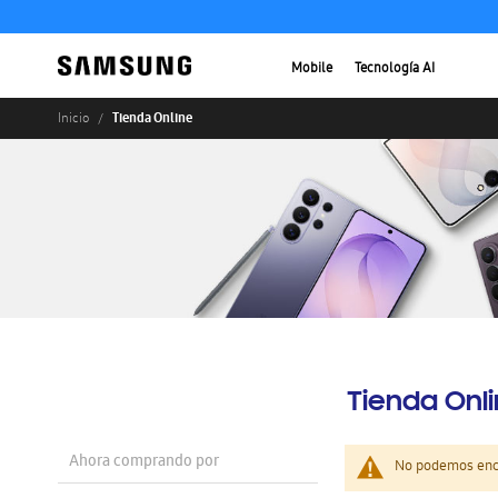
Mobile
Tecnología AI
Tienda Online
Inicio
Tienda Onl
Ahora comprando por
No podemos enco