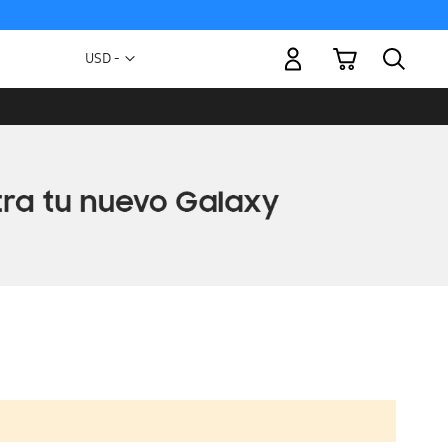
Mi carrito
Moneda
USD -
dólar
estadounidense