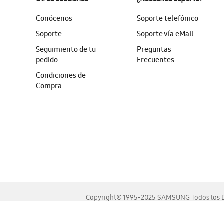
Conócenos
Soporte telefónico
Soporte
Soporte vía eMail
Seguimiento de tu
Preguntas
pedido
Frecuentes
Condiciones de
Compra
Copyright© 1995-2025 SAMSUNG Todos los D
Este sitio se ve mejor en las últimas versiones de Chrome