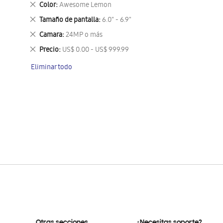
Eliminar
Color
Awesome Lemon
este
Eliminar
Tamaño de pantalla
6.0" - 6.9"
artículo
este
Eliminar
Camara
24MP o más
artículo
este
Eliminar
Precio
US$ 0.00 - US$ 999.99
artículo
este
Eliminar todo
artículo
Otras secciones
¿Necesitas soporte?