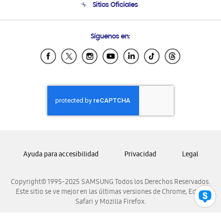
Sitios Oficiales
Condiciones de Compra
Soporte vía eMail
Preguntas Frecuentes
Samsung Costa Rica
Síguenos en:
Samsung Ecuador
Samsung El Salvador
Samsung Guatemala
Samsung Honduras
Samsung Nicaragua
Samsung Panamá
Samsung República Dominicana
Samsung Venezuela
Ayuda para accesibilidad
Privacidad
Legal
Copyright© 1995-2025 SAMSUNG Todos los Derechos Reservados.
Este sitio se ve mejor en las últimas versiones de Chrome, Edge,
Safari y Mozilla Firefox.