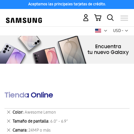
Aceptamos las principales tarjetas de crédito.
Mi carrito
Mon
USD -
dólar
estadounid
Tienda Online
Eliminar
Color
Awesome Lemon
este
Eliminar
Tamaño de pantalla
6.0" - 6.9"
artículo
este
Eliminar
Camara
24MP o más
artículo