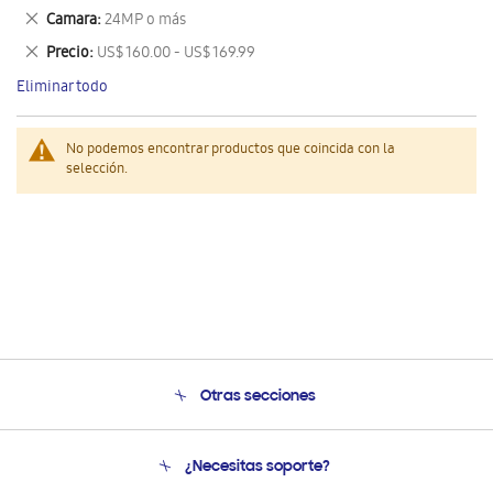
este
Eliminar
Camara
24MP o más
artículo
este
Eliminar
Precio
US$ 160.00 - US$ 169.99
artículo
este
Eliminar todo
artículo
No podemos encontrar productos que coincida con la
selección.
Otras secciones
Conócenos
¿Necesitas soporte?
Soporte