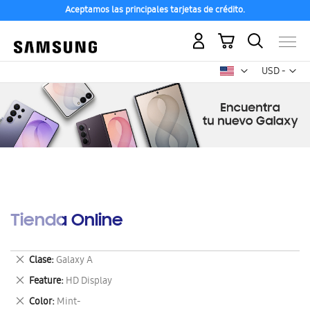
Aceptamos las principales tarjetas de crédito.
Mi carrito
Mon
USD -
dólar
estadounid
Tienda Online
Eliminar
Clase
Galaxy A
este
Eliminar
Feature
HD Display
artículo
este
Eliminar
Color
Mint-
artículo