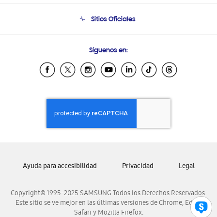
Seguimiento de tu pedido
Soporte telefónico
Sitios Oficiales
Condiciones de Compra
Soporte vía eMail
Preguntas Frecuentes
Samsung Costa Rica
Síguenos en:
Samsung Ecuador
Samsung El Salvador
Samsung Guatemala
Samsung Honduras
Samsung Nicaragua
Samsung Panamá
Samsung República Dominicana
Samsung Venezuela
Ayuda para accesibilidad
Privacidad
Legal
Copyright© 1995-2025 SAMSUNG Todos los Derechos Reservados.
Este sitio se ve mejor en las últimas versiones de Chrome, Edge,
Safari y Mozilla Firefox.