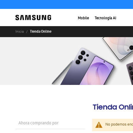
Mobile
Tecnología AI
Tienda Online
Inicio
Tienda Onl
Ahora comprando por
No podemos enco