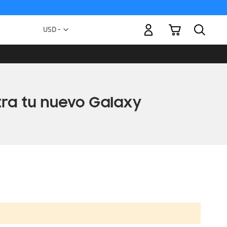
Mi carrito
Moneda
USD -
dólar
estadounidense