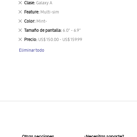
Eliminar
Clase
Galaxy A
este
Eliminar
Feature
Multi-sim
artículo
este
Eliminar
Color
Mint-
artículo
este
Eliminar
Tamaño de pantalla
6.0" - 6.9"
artículo
este
Eliminar
Precio
US$ 150.00 - US$ 159.99
artículo
este
Eliminar todo
artículo
Otras secciones
¿Necesitas soporte?