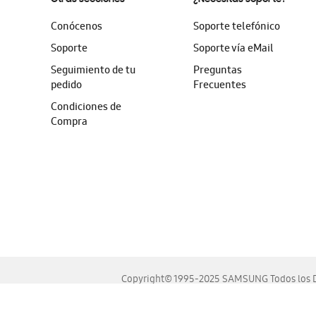
Conócenos
Soporte telefónico
Soporte
Soporte vía eMail
Seguimiento de tu
Preguntas
pedido
Frecuentes
Condiciones de
Compra
Copyright© 1995-2025 SAMSUNG Todos los D
Este sitio se ve mejor en las últimas versiones de Chrome