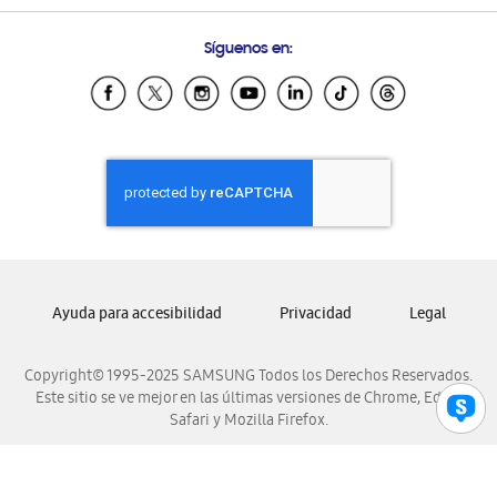
Preguntas Frecuentes
Samsung Costa Rica
Síguenos en:
Samsung Ecuador
Samsung El Salvador
Samsung Guatemala
Samsung Honduras
Samsung Nicaragua
Samsung Panamá
Samsung República Dominicana
Samsung Venezuela
Ayuda para accesibilidad
Privacidad
Legal
Copyright© 1995-2025 SAMSUNG Todos los Derechos Reservados.
Este sitio se ve mejor en las últimas versiones de Chrome, Edge,
Safari y Mozilla Firefox.