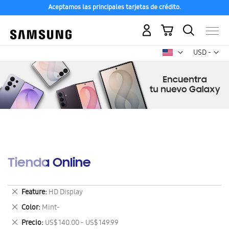
Aceptamos las principales tarjetas de crédito.
Mi carrito
Mon
USD -
dólar
estadounid
Tienda Online
Eliminar
Feature
HD Display
este
Eliminar
Color
Mint-
artículo
este
Eliminar
Precio
US$ 140.00 - US$ 149.99
artículo