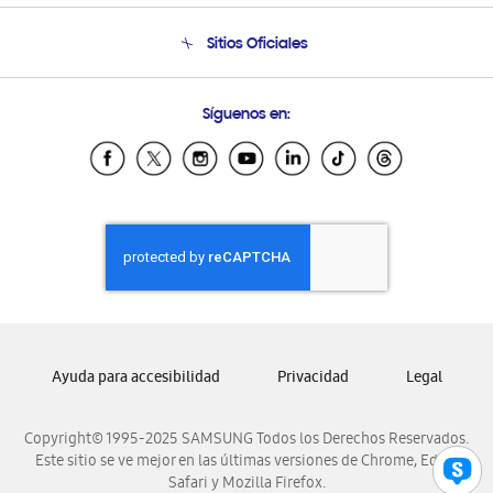
Seguimiento de tu pedido
Soporte telefónico
Sitios Oficiales
Condiciones de Compra
Soporte vía eMail
Preguntas Frecuentes
Samsung Costa Rica
Síguenos en:
Samsung Ecuador
Samsung El Salvador
Samsung Guatemala
Samsung Honduras
Samsung Nicaragua
Samsung Panamá
Samsung República Dominicana
Samsung Venezuela
Ayuda para accesibilidad
Privacidad
Legal
Copyright© 1995-2025 SAMSUNG Todos los Derechos Reservados.
Este sitio se ve mejor en las últimas versiones de Chrome, Edge,
Safari y Mozilla Firefox.