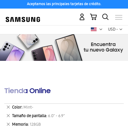
Aceptamos las principales tarjetas de crédito.
Mi carrito
Mon
USD -
dólar
estadounid
Tienda Online
Eliminar
Color
Mint-
este
Eliminar
Tamaño de pantalla
6.0" - 6.9"
artículo
este
Eliminar
Memoria
128GB
artículo