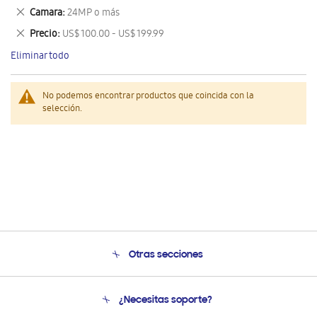
este
Eliminar
Camara
24MP o más
artículo
este
Eliminar
Precio
US$ 100.00 - US$ 199.99
artículo
este
Eliminar todo
artículo
No podemos encontrar productos que coincida con la
selección.
Otras secciones
Conócenos
¿Necesitas soporte?
Soporte