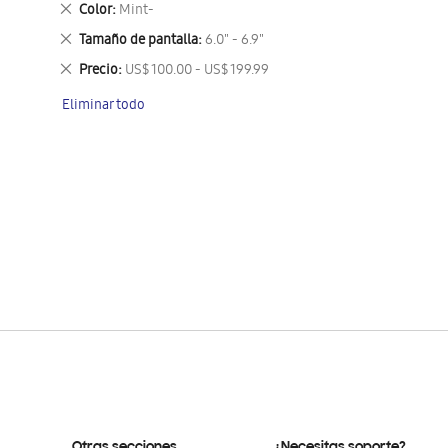
Eliminar
Color
Mint-
este
Eliminar
Tamaño de pantalla
6.0" - 6.9"
artículo
este
Eliminar
Precio
US$ 100.00 - US$ 199.99
artículo
este
Eliminar todo
artículo
Otras secciones
¿Necesitas soporte?