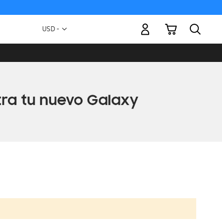
Mi carrito
Moneda
USD -
dólar
estadounidense