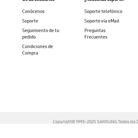
Conócenos
Soporte telefónico
Soporte
Soporte vía eMail
Seguimiento de tu
Preguntas
pedido
Frecuentes
Condiciones de
Compra
Copyright© 1995-2025 SAMSUNG Todos los D
Este sitio se ve mejor en las últimas versiones de Chrome