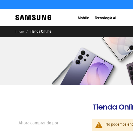
Mobile
Tecnología AI
Tienda Online
Inicio
Tienda Onl
Ahora comprando por
No podemos enco