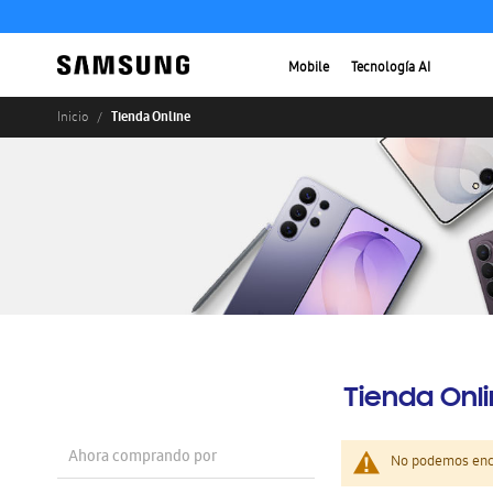
Mobile
Tecnología AI
Tienda Online
Inicio
Tienda Onl
Ahora comprando por
No podemos enco