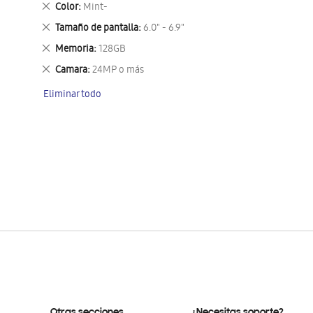
Eliminar
Color
Mint-
este
Eliminar
Tamaño de pantalla
6.0" - 6.9"
artículo
este
Eliminar
Memoria
128GB
artículo
este
Eliminar
Camara
24MP o más
artículo
este
Eliminar todo
artículo
Otras secciones
¿Necesitas soporte?