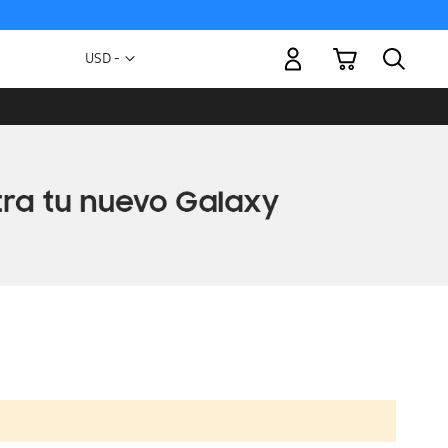
Mi carrito
Moneda
USD -
dólar
estadounidense