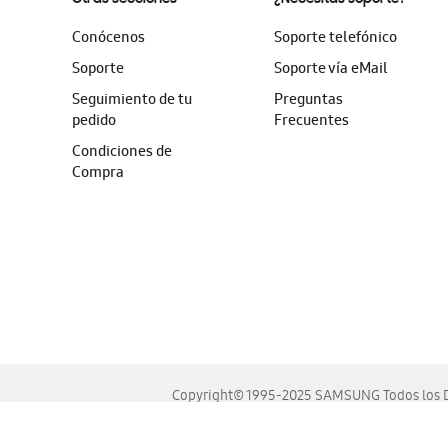
Conócenos
Soporte telefónico
Soporte
Soporte vía eMail
Seguimiento de tu
Preguntas
pedido
Frecuentes
Condiciones de
Compra
Copyright© 1995-2025 SAMSUNG Todos los D
Este sitio se ve mejor en las últimas versiones de Chrome