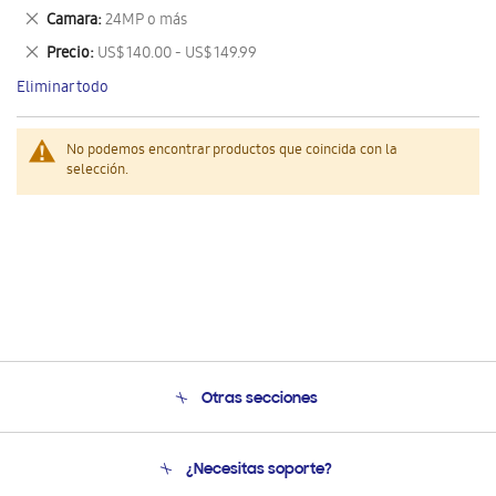
este
Eliminar
Camara
24MP o más
artículo
este
Eliminar
Precio
US$ 140.00 - US$ 149.99
artículo
este
Eliminar todo
artículo
No podemos encontrar productos que coincida con la
selección.
Otras secciones
Conócenos
¿Necesitas soporte?
Soporte