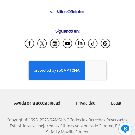
Seguimiento de tu pedido
Soporte telefónico
Sitios Oficiales
Condiciones de Compra
Soporte vía eMail
Preguntas Frecuentes
Samsung Costa Rica
Síguenos en:
Samsung Ecuador
Samsung El Salvador
Samsung Guatemala
Samsung Honduras
Samsung Nicaragua
Samsung Panamá
Samsung República Dominicana
Samsung Venezuela
Ayuda para accesibilidad
Privacidad
Legal
Copyright© 1995-2025 SAMSUNG Todos los Derechos Reservados.
Este sitio se ve mejor en las últimas versiones de Chrome, Edge,
Safari y Mozilla Firefox.