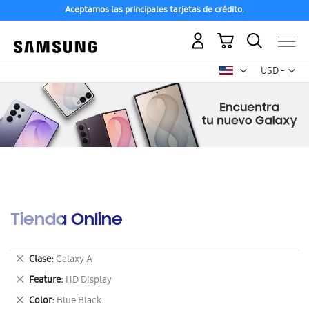
Aceptamos las principales tarjetas de crédito.
Mi carrito
Mon
USD -
dólar
estadounid
Tienda Online
Eliminar
Clase
Galaxy A
este
Eliminar
Feature
HD Display
artículo
este
Eliminar
Color
Blue Black.
artículo