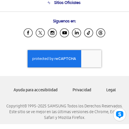
Sitios Oficiales
Condiciones de Compra
Soporte vía eMail
Preguntas Frecuentes
Samsung Costa Rica
Síguenos en:
Samsung Ecuador
Samsung El Salvador
Samsung Guatemala
Samsung Honduras
Samsung Nicaragua
Samsung Panamá
Samsung República Dominicana
Samsung Venezuela
Ayuda para accesibilidad
Privacidad
Legal
Copyright© 1995-2025 SAMSUNG Todos los Derechos Reservados.
Este sitio se ve mejor en las últimas versiones de Chrome, Edge,
Safari y Mozilla Firefox.