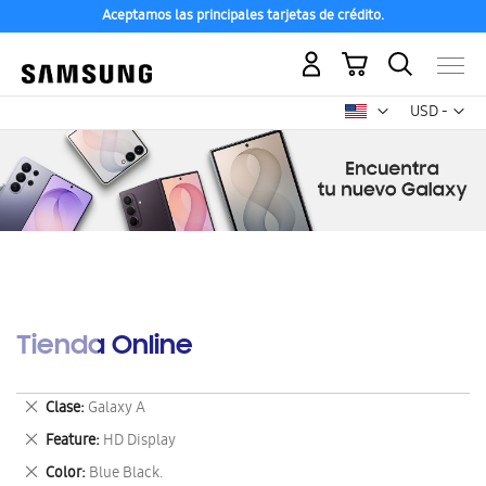
Aceptamos las principales tarjetas de crédito.
Mi carrito
Mon
USD -
dólar
estadounid
Tienda Online
Eliminar
Clase
Galaxy A
este
Eliminar
Feature
HD Display
artículo
este
Eliminar
Color
Blue Black.
artículo