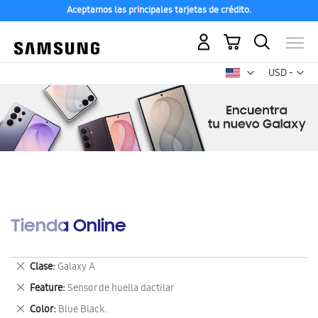
Aceptamos las principales tarjetas de crédito.
Mi carrito
Mon
USD -
dólar
estadounid
Tienda Online
Eliminar
Clase
Galaxy A
este
Eliminar
Feature
Sensor de huella dactilar
artículo
este
Eliminar
Color
Blue Black.
artículo