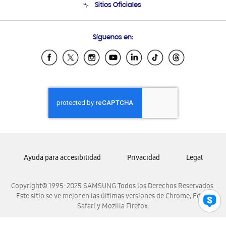
Sitios Oficiales
Condiciones de Compra
Soporte vía eMail
Preguntas Frecuentes
Samsung Costa Rica
Síguenos en:
Samsung Ecuador
Samsung El Salvador
Samsung Guatemala
Samsung Honduras
Samsung Nicaragua
Samsung Panamá
Samsung República Dominicana
Samsung Venezuela
Ayuda para accesibilidad
Privacidad
Legal
Copyright© 1995-2025 SAMSUNG Todos los Derechos Reservados.
Este sitio se ve mejor en las últimas versiones de Chrome, Edge,
Safari y Mozilla Firefox.