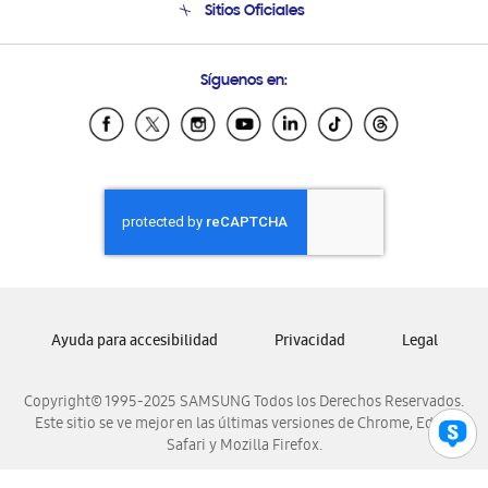
Sitios Oficiales
Condiciones de Compra
Soporte vía eMail
Preguntas Frecuentes
Samsung Costa Rica
Síguenos en:
Samsung Ecuador
Samsung El Salvador
Samsung Guatemala
Samsung Honduras
Samsung Nicaragua
Samsung Panamá
Samsung República Dominicana
Samsung Venezuela
Ayuda para accesibilidad
Privacidad
Legal
Copyright© 1995-2025 SAMSUNG Todos los Derechos Reservados.
Este sitio se ve mejor en las últimas versiones de Chrome, Edge,
Safari y Mozilla Firefox.