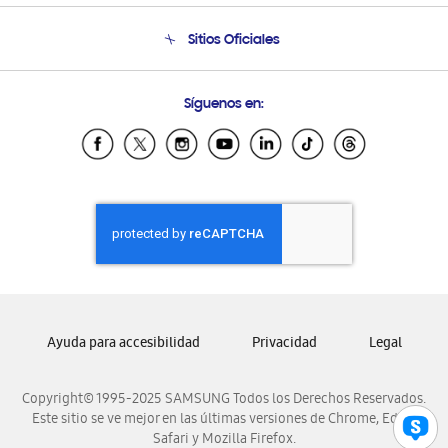
Seguimiento de tu pedido
Soporte telefónico
Sitios Oficiales
Condiciones de Compra
Soporte vía eMail
Preguntas Frecuentes
Samsung Costa Rica
Síguenos en:
Samsung Ecuador
Samsung El Salvador
Samsung Guatemala
Samsung Honduras
Samsung Nicaragua
Samsung Panamá
Samsung República Dominicana
Samsung Venezuela
Ayuda para accesibilidad
Privacidad
Legal
Copyright© 1995-2025 SAMSUNG Todos los Derechos Reservados.
Este sitio se ve mejor en las últimas versiones de Chrome, Edge,
Safari y Mozilla Firefox.