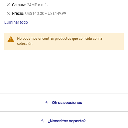
este
Eliminar
Camara
24MP o más
artículo
este
Eliminar
Precio
US$ 140.00 - US$ 149.99
artículo
este
Eliminar todo
artículo
No podemos encontrar productos que coincida con la
selección.
Otras secciones
Conócenos
¿Necesitas soporte?
Soporte