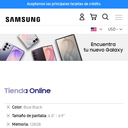
Aceptamos las principales tarjetas de crédito.
Mi carrito
Mon
USD -
dólar
estadounid
Tienda Online
Eliminar
Color
Blue Black.
este
Eliminar
Tamaño de pantalla
6.0" - 6.9"
artículo
este
Eliminar
Memoria
128GB
artículo