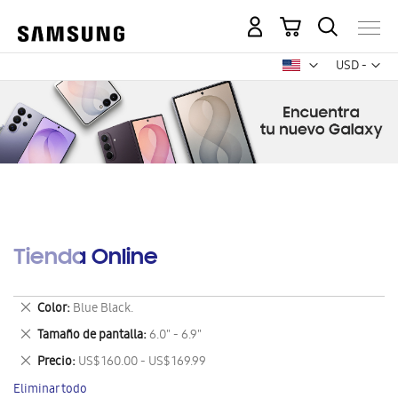
Mi carrito
Mon
USD -
dólar
estadounid
Tienda Online
Eliminar
Color
Blue Black.
este
Eliminar
Tamaño de pantalla
6.0" - 6.9"
artículo
este
Eliminar
Precio
US$ 160.00 - US$ 169.99
artículo
este
Eliminar todo
artículo