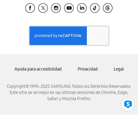
Samsung El Salvador
Samsung Guatemala
Samsung Honduras
Samsung Nicaragua
Samsung Panamá
Samsung República Dominicana
Samsung Venezuela
Ayuda para accesibilidad
Privacidad
Legal
Copyright© 1995-2025 SAMSUNG Todos los Derechos Reservados.
Este sitio se ve mejor en las últimas versiones de Chrome, Edge,
Safari y Mozilla Firefox.