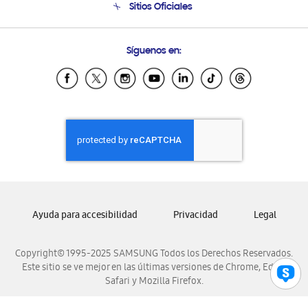
Sitios Oficiales
Condiciones de Compra
Soporte vía eMail
Preguntas Frecuentes
Samsung Costa Rica
Síguenos en:
Samsung Ecuador
Samsung El Salvador
Samsung Guatemala
Samsung Honduras
Samsung Nicaragua
Samsung Panamá
Samsung República Dominicana
Samsung Venezuela
Ayuda para accesibilidad
Privacidad
Legal
Copyright© 1995-2025 SAMSUNG Todos los Derechos Reservados.
Este sitio se ve mejor en las últimas versiones de Chrome, Edge,
Safari y Mozilla Firefox.