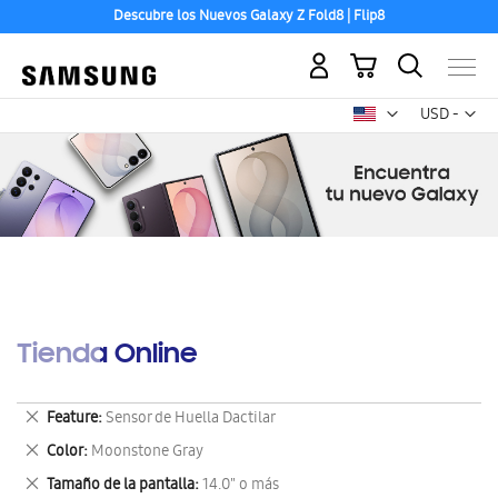
Descubre los Nuevos Galaxy Z Fold8 | Flip8
Aceptamos las principales tarjetas de crédito.
Mi carrito
Mon
USD -
dólar
estadounid
Tienda Online
Eliminar
Feature
Sensor de Huella Dactilar
este
Eliminar
Color
Moonstone Gray
artículo
este
Eliminar
Tamaño de la pantalla
14.0" o más
artículo