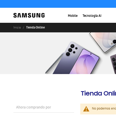
Mobile
Tecnología AI
Tienda Online
Inicio
Tienda Onl
Ahora comprando por
No podemos enco