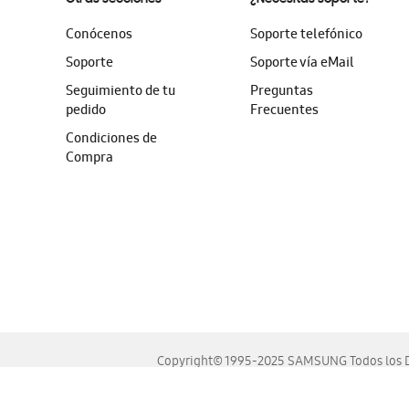
Conócenos
Soporte telefónico
Soporte
Soporte vía eMail
Seguimiento de tu
Preguntas
pedido
Frecuentes
Condiciones de
Compra
Copyright© 1995-2025 SAMSUNG Todos los D
Este sitio se ve mejor en las últimas versiones de Chrome