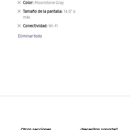
Eliminar
Color
Moonstone Gray
este
Eliminar
Tamaño de la pantalla
14.0" o
artículo
este
más
artículo
Eliminar
Conectividad
Wi-Fi
este
Eliminar todo
artículo
Otras secciones
¿Necesitas soporte?