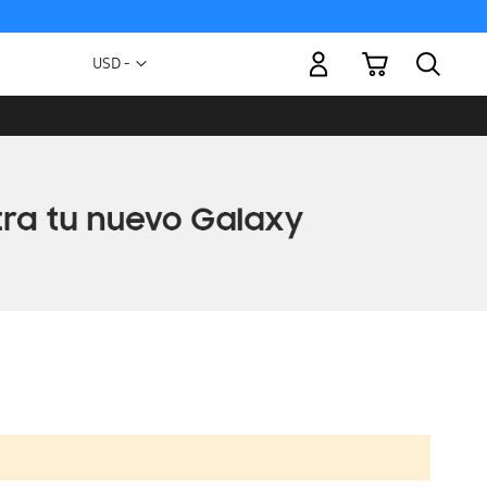
Mi carrito
Moneda
USD -
dólar
estadounidense