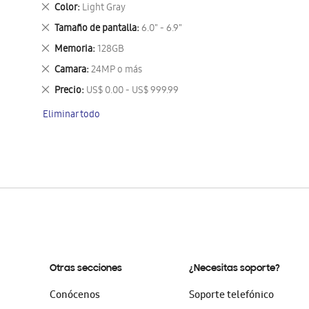
este
Eliminar
Color
Light Gray
artículo
este
Eliminar
Tamaño de pantalla
6.0" - 6.9"
artículo
este
Eliminar
Memoria
128GB
artículo
este
Eliminar
Camara
24MP o más
artículo
este
Eliminar
Precio
US$ 0.00 - US$ 999.99
artículo
este
Eliminar todo
artículo
Otras secciones
¿Necesitas soporte?
Conócenos
Soporte telefónico