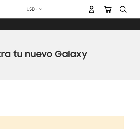
Mi carrito
Moneda
USD -
dólar
estadounidense