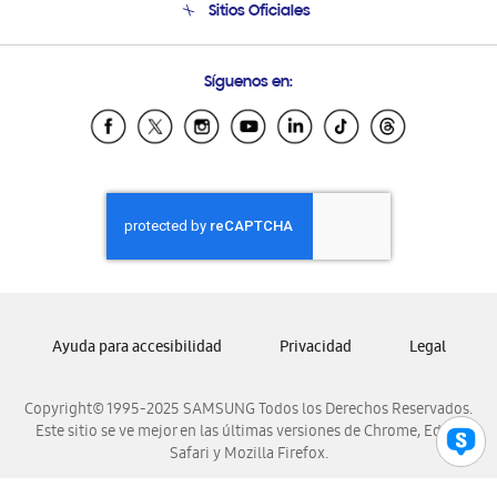
Sitios Oficiales
Condiciones de Compra
Soporte vía eMail
Preguntas Frecuentes
Samsung Costa Rica
Síguenos en:
Samsung Ecuador
Samsung El Salvador
Samsung Guatemala
Samsung Honduras
Samsung Nicaragua
Samsung Panamá
Samsung República Dominicana
Samsung Venezuela
Ayuda para accesibilidad
Privacidad
Legal
Copyright© 1995-2025 SAMSUNG Todos los Derechos Reservados.
Este sitio se ve mejor en las últimas versiones de Chrome, Edge,
Safari y Mozilla Firefox.