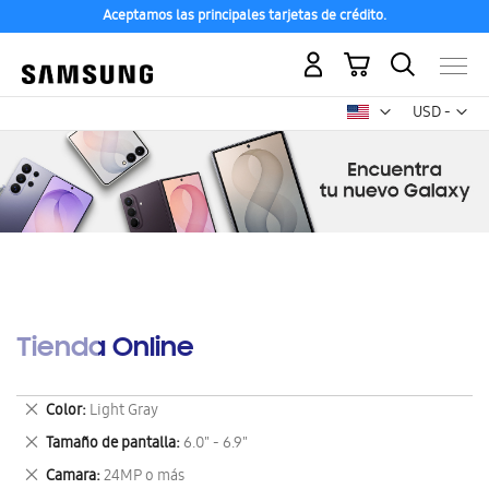
Aceptamos las principales tarjetas de crédito.
Mi carrito
Mon
USD -
dólar
estadounid
Tienda Online
Eliminar
Color
Light Gray
este
Eliminar
Tamaño de pantalla
6.0" - 6.9"
artículo
este
Eliminar
Camara
24MP o más
artículo